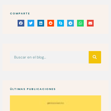
COMPARTE
ÚLTIMAS PUBLICACIONES
Os
Vi
6 d
20