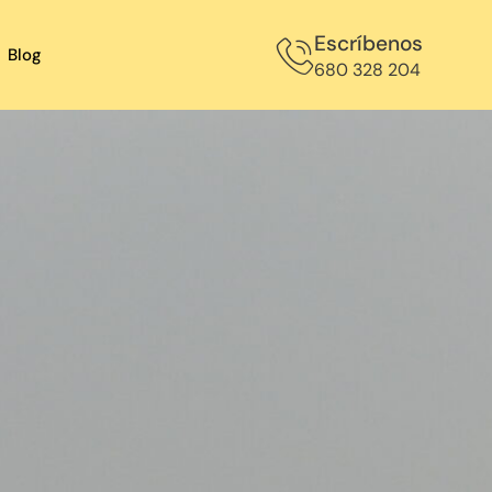
Escríbenos
Blog
680 328 204