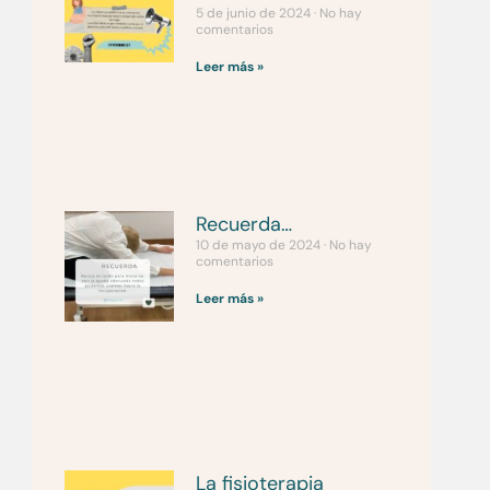
5 de junio de 2024
No hay
comentarios
Leer más »
Recuerda…
10 de mayo de 2024
No hay
comentarios
Leer más »
La fisioterapia