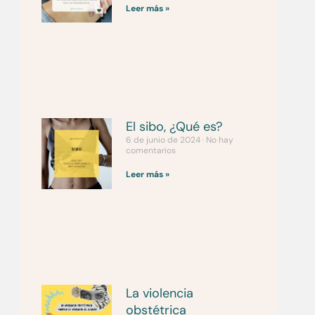
Leer más »
El sibo, ¿Qué es?
6 de junio de 2024
No hay
comentarios
Leer más »
La violencia
obstétrica