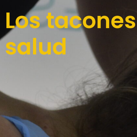
Los tacones 
salud