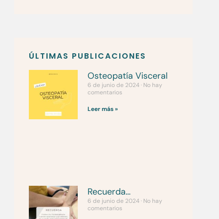
ÚLTIMAS PUBLICACIONES
Osteopatía Visceral
6 de junio de 2024
No hay
comentarios
Leer más »
Recuerda…
6 de junio de 2024
No hay
comentarios